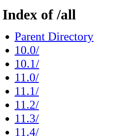
Index of /all
Parent Directory
10.0/
10.1/
11.0/
11.1/
11.2/
11.3/
11.4/